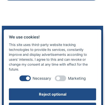
We use cookies!
Copyright © 2025 Giordano GmbH
This site uses third-party website tracking
technologies to provide its services, constantly
improve and display advertisements according to
users' interests. I agree to this and can revoke or
Impressum
|
Datenschutz
change my consent at any time with effect for the
future.
Blaubeuren
Necessary
Marketing
Blaustein
Dornstadt
Ehingen
Erbach
Reject optional
Günzburg
Nersingen
Neu-Ulm