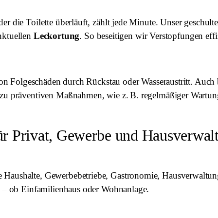
er die Toilette überläuft, zählt jede Minute. Unser geschul
nktuellen
Leckortung
. So beseitigen wir Verstopfungen ef
r von Folgeschäden durch Rückstau oder Wasseraustritt. Auc
e zu präventiven Maßnahmen, wie z. B. regelmäßiger Wartun
ür Privat, Gewerbe und Hausverwal
e Haushalte, Gewerbebetriebe, Gastronomie, Hausverwaltu
an – ob Einfamilienhaus oder Wohnanlage.